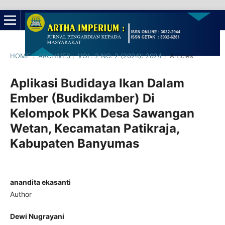
HOME
/
ARCHIVES
/
VOL. 2 NO. 2 (2024): 2024
/
Articles
Aplikasi Budidaya Ikan Dalam
Ember (Budikdamber) Di
Kelompok PKK Desa Sawangan
Wetan, Kecamatan Patikraja,
Kabupaten Banyumas
anandita ekasanti
Author
Dewi Nugrayani