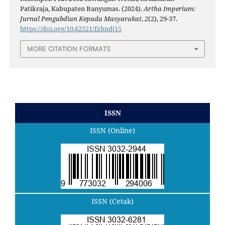
Patikraja, Kabupaten Banyumas. (2024).
Artha Imperium:
Jurnal Pengabdian Kepada Masyarakat
,
2
(2), 29-37.
https://doi.org/10.62521/fzhndj15
MORE CITATION FORMATS
ISSN
ISSN (Online)
ISSN (Cetak)